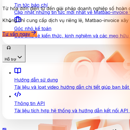
Tin tức báo chí
Từ hóa đơn điện tử đến giải pháp doanh nghiệp số hoàn 
Cập nhật những tin tức mới nhất về Matbao-invoice
Không chỉ cung cấp dịch vụ riêng lẻ, Matbao-invoice xây 
Góc nhỏ kế toán
Tư vấn ngay
Góc chia sẻ kiến thức, kinh nghiệm và các mẹo hữu 
Hỗ trợ
Hướng dẫn sử dụng
Tài liệu và loạt video hướng dẫn chi tiết giúp bạn bắ
Thông tin API
Tài liệu tích hợp hệ thống và hướng dẫn kết nối API c