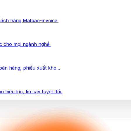
hách hàng Matbao-invoice.
tốc cho mọi ngành nghề.
 bán hàng, phiếu xuất kho...
hiệu lực, tin cậy tuyệt đối.