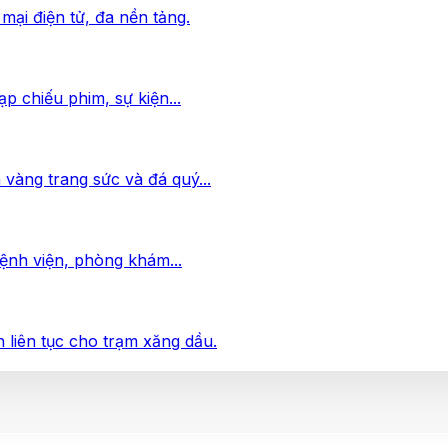
mại điện tử, đa nền tảng.
p chiếu phim, sự kiện...
vàng trang sức và đá quý...
bệnh viện, phòng khám...
 liên tục cho trạm xăng dầu.