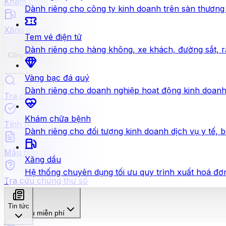
Khám chữa bệnh
Dành riêng cho công ty kinh doanh trên sàn thương 
Xăng dầu
Tem vé điện tử
Dành riêng cho hàng không, xe khách, đường sắt, rạ
Công cụ miễn phí
Vàng bạc đá quý
Dành riêng cho doanh nghiệp hoạt động kinh doanh 
Tra cứu hóa đơn
Khám chữa bệnh
Tính hợp lệ hóa đơn
Dành riêng cho đối tượng kinh doanh dịch vụ y tế, 
Mẫu hóa đơn
Xăng dầu
Hệ thống chuyên dụng tối ưu quy trình xuất hoá đơn
Tra cứu chứng thư số
Tin tức
Công cụ miễn phí