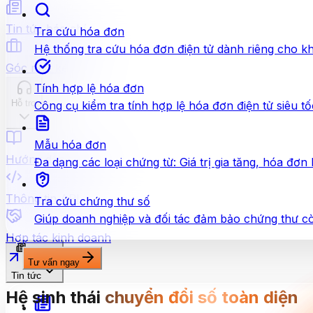
Tin tức báo chí
Tra cứu hóa đơn
Hệ thống tra cứu hóa đơn điện tử dành riêng cho k
Góc nhỏ kế toán
Tính hợp lệ hóa đơn
Hỗ trợ
Công cụ kiểm tra tính hợp lệ hóa đơn điện tử siêu 
Mẫu hóa đơn
Hướng dẫn sử dụng
Đa dạng các loại chứng từ: Giá trị gia tăng, hóa đơn
Thông tin API
Tra cứu chứng thư số
Giúp doanh nghiệp và đối tác đảm bảo chứng thư còn 
Hợp tác kinh doanh
Tư vấn ngay
Tin tức
Hệ sinh thái
chuyển đổi số toàn diện