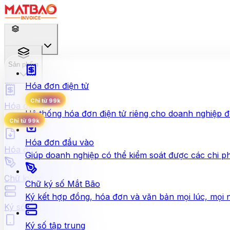
Sản phẩm
Sản phẩm
Hóa đơn điện tử
Chỉ từ 99k
Hóa đơn điện tử
Hệ thống hóa đơn điện tử riêng cho doanh nghiệp để 
Chỉ từ 99k
Hóa đơn đầu vào
Hóa đơn đầu vào
Giúp doanh nghiệp có thể kiểm soát được các chi phí 
Chữ ký số Mắt Bão
Chữ ký số Mắt Bão
Ký kết hợp đồng, hóa đơn và văn bản mọi lúc, mọi n
Ký số tập trung
Ký số tập trung