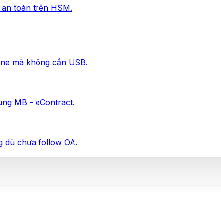
ữ an toàn trên HSM.
one mà không cần USB.
ùng MB - eContract.
ng dù chưa follow OA.