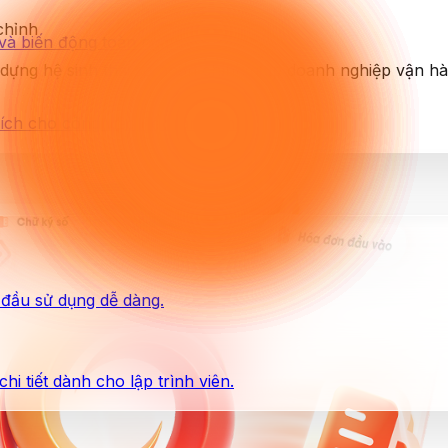
chỉnh
 và biến động toàn ngành.
dựng hệ sinh thái số hoàn chỉnh giúp doanh nghiệp vận hàn
ích cho công việc Kế toán viên.
t đầu sử dụng dễ dàng.
hi tiết dành cho lập trình viên.